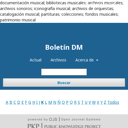
documentación musical; bibliotecas musicales; archivos musicales;
Registrarse
Entrar
archivos sonoros; iconografía musical; archivos de orquestas;
catalogación musical; partituras; colecciones; fondos musicales;
patrimonio musical
Boletín DM
Actual
Archivos
Acerca de
Buscar
A
B
C
D
E
F
G
H
I
J
K
L
M
N
Ñ
O
P
Q
R
S
T
U
V
W
X
Y
Z
Todos